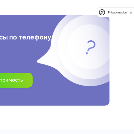
оциологический опрос, а когда
Privacy notice
сы по телефону
стоимость