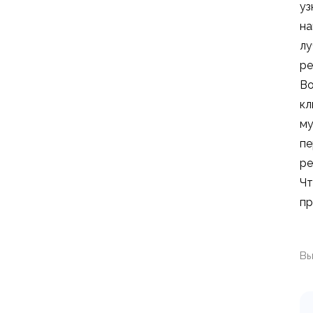
уз
на
лу
ре
Во
кл
му
пе
ре
Чт
пр
Вы