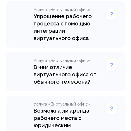
Услуга «Виртуальный офис»
Упрощение рабочего
процесса с помощью
интеграции
виртуального офиса
Узнайте о преимуществах
виртуального офиса и его
роли в современных
Услуга «Виртуальный офис»
рабочих процессах.
В чем отличие
Познакомьтесь с
виртуального офиса от
процессом интеграции
обычного телефона?
виртуального офиса и
Всё больше компаний
возможностью его
выбирает виртуальный
использования в
офис взамен обычного
организации колл-центра.
Услуга «Виртуальный офис»
телефона – с чем это
Возможна ли аренда
связано и какую пользу
рабочего места с
Узнать подробнее >
развитию вашего бизнеса
юридическим
может принести установка