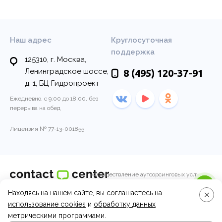
Наш адрес
Круглосуточная
поддержка
125310, г. Москва,
Ленинградское шоссе,
8 (495)
120-37-91
д. 1, БЦ Гидропроект
Ежедневно, с 9:00 до 18:00, без
перерыва на обед
Лицензия № 77-13-001855
«Осуществление аутсорсинговых услуг
колл-центра по обработке входящих и
Находясь на нашем сайте, вы соглашаетесь на
© 2011-2026, Контакт-центр
исходящих вызовов операторами call-
центра.»
использование cookies
и
обработку данных
Вопросы и ответы
метрическими программами.