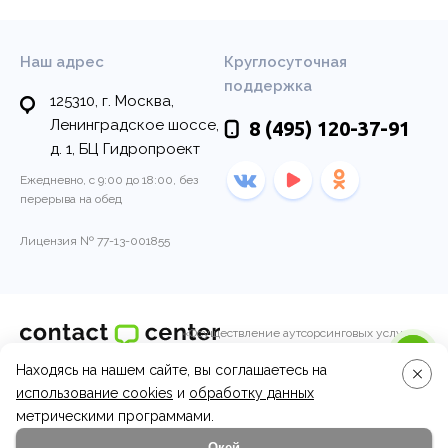
Наш адрес
Круглосуточная
поддержка
125310, г. Москва,
Ленинградское шоссе,
8 (495)
120-37-91
д. 1, БЦ Гидропроект
Ежедневно, с 9:00 до 18:00, без
перерыва на обед
Лицензия № 77-13-001855
«Осуществление аутсорсинговых услуг
колл-центра по обработке входящих и
Находясь на нашем сайте, вы соглашаетесь на
© 2011-2026, Контакт-центр
исходящих вызовов операторами call-
центра.»
использование cookies
и
обработку данных
Вопросы и ответы
метрическими программами.
Окей