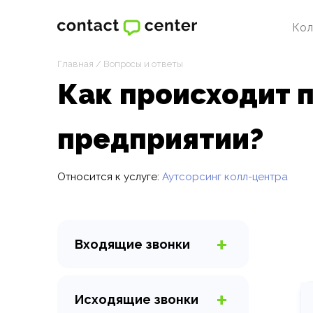
Кол
Главная
/
Вопросы и ответы
Как происходит п
предприятии?
Относится к услуге:
Аутсорсинг колл-центра
Входящие
звонки
Горячая линия
Виртуальный секретарь
Исходящие
звонки
Организация колл-центра