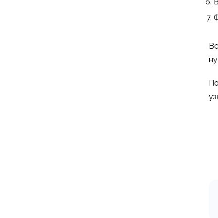
В
Ф
Вс
ну
По
уз