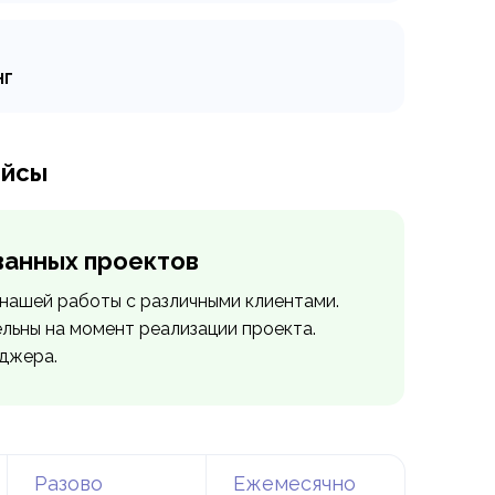
ительные инструменты. Советы по
ости.
нг
не так просто и, к тому же,
ть вам услуги аутсорсинга колл-
ейсы
ванных проектов
нашей работы с различными клиентами.
ельны на момент реализации проекта.
еджера.
Разово
Ежемесячно