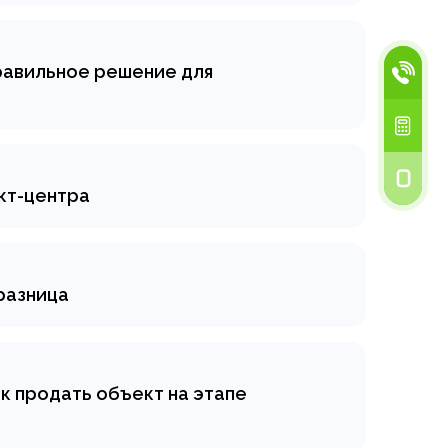
олл-центру – помогает повысить
правильное решение для
лучшить ваш бизнес. Рассмотрим
тейлеров.
кт-центра
олнительных сотрудников,
го вы можете избежать,
аутсорсинге.
 разница
рамотно распределять свои силы,
орсинг. Рассказываем про их
к продать объект на этапе
ижимости на этапе котлована,