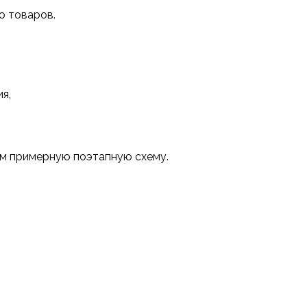
ю товаров.
я,
ем примерную поэтапную схему.