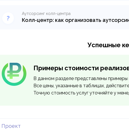
используя визуализацию, сторителлинг и довер
продаже новостроек и перепродаже недвижим
Аутсорсинг колл-центра
Колл-центр: как организовать аутсорси
Узнать подробнее >
Организовать call-центр внутри своей компании 
довольно затратно, поэтому мы рады предложи
центра.
Успешные к
Узнать подробнее >
Примеры стоимости реализо
В данном разделе представлены примеры 
Все цены, указанные в таблицах, действит
Точную стоимость услуг уточняйте у мен
Проект