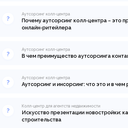
стороннему специализированному ресурсу – к
эффективность компании.
Аутсорсинг колл-центра
Почему аутсорсинг колл-центра – это 
Узнать подробнее >
онлайн-ритейлера
Узнайте, как аутсорсинг колл-центра может у
преимущества этого решения для интернет-ри
Аутсорсинг колл-центра
Узнать подробнее >
В чем преимущество аутсорсинга конта
Покупка специального оборудования, найм доп
выделение рабочего пространства – всего это
воспользовавшись услугами контакт-центр на 
Аутсорсинг колл-центра
Аутсорсинг и инсорсинг: что это и в чем
Узнать подробнее >
В современном мире все компании вынуждены г
для это имеется два способа: инсорсинг и аутс
отличия.
Колл-центр для агентств недвижимости
Искусство презентации новостройки: ка
Узнать подробнее >
строительства
Узнайте, как правильно упаковать объект недв