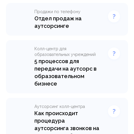
Продажи по телефону
Отдел продаж на
аутсорсинге
Услуги аутсорсинга
продаж в Москве.
Прозрачные условия,
Колл-центр для
оплата за результат.
образовательных учреждений
Передаём тёплых клиентов,
5 процессов для
готовых к сделке, без
передачи на аутсорс в
лишних затрат.
образовательном
бизнесе
Узнать подробнее >
Узнайте, какие процессы
стоит делегировать на
аутсорсинг в
Аутсорсинг колл-центра
образовательном бизнесе:
Как происходит
от работы с клиентами и
процедура
маркетинга до бухгалтерии,
аутсорсинга звонков на
соцсетей и технической