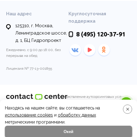
Наш адрес
Круглосуточная
поддержка
125310, г. Москва,
Ленинградское шоссе,
8 (495)
120-37-91
д. 1, БЦ Гидропроект
Ежедневно, с 9:00 до 18:00, без
перерыва на обед
Лицензия № 77-13-001855
«Осуществление аутсорсинговых услуг
колл-центра по обработке входящих и
Находясь на нашем сайте, вы соглашаетесь на
© 2011-2026, Контакт-центр
исходящих вызовов операторами call-
центра.»
использование cookies
и
обработку данных
Вопросы и ответы
метрическими программами.
Окей
Эксперты