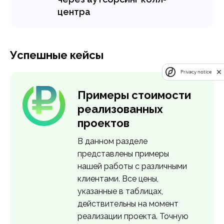
продаж по телефону.
центра
Эффективное решение для
Узнать подробнее >
медицинского бизнеса
улучшить работу
Успешные кейсы
регистратуры – это
аутсорсинг колл-центра.
Privacy notice
Автоматизация поддержки
клиентов поможет
Примеры стоимости
разгрузить сотрудников,
реализованных
сократить расходы и
проектов
повысить качество
обслуживания пациентов.
В данном разделе
представлены примеры
Узнать подробнее >
нашей работы с различными
клиентами. Все цены,
указанные в таблицах,
действительны на момент
реализации проекта. Точную