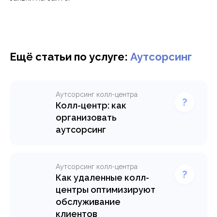
Ещё статьи по услуге:
Аутсорсинг
Аутсорсинг колл-центра
Колл-центр: как
организовать
аутсорсинг
Организовать call-центр
внутри своей компании не
так просто и, к тому же,
Аутсорсинг колл-центра
довольно затратно,
Как удаленные колл-
поэтому мы рады
центры оптимизируют
предложить вам услуги
обслуживание
аутсорсинга колл-центра.
клиентов