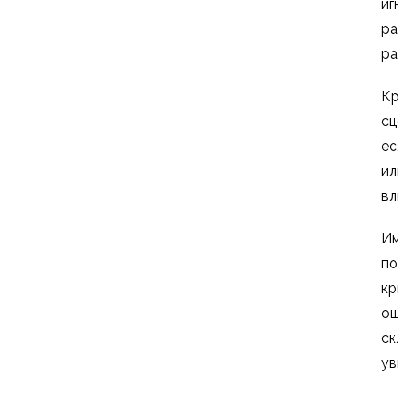
иг
ра
ра
Кр
сц
ес
ил
вл
Им
по
кр
ош
ск
ув