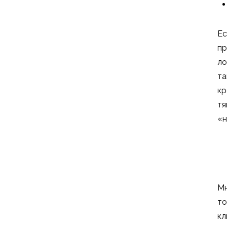
Рекламное агентство
Такси и перевозки
Ес
Фитнес
пр
Службы доставки еды
ло
Страховые компании
та
Образовательные
кр
учреждения
тя
«н
Мн
то
кл