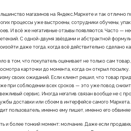
льшинство магазинов на Яндекс.Маркете и так отлично п
огих процессы уже выстроены, сотрудники обучены, упако
оев. И всё же негативные отзывы появляются. Часто — не
етензий. С одной-двумя звёздами и абстрактной формул
оизойти даже тогда, когда всё действительно сделано к
ло в том, что покупатель оценивает не только сам товар
осмотра карточки до момента, когда он открыл посылку.
изму своих ожиданий. Если клиент решил, что товар придёт
же при соблюдении всех сроков — это уже повод снизить
вежливый сервис. Иногда негатив связан вообще не с про
ужбы доставки или сбоем в интерфейсе самого Маркета. 
дит пользователь, именно ему пишет, именно его обвиняе
ть и более тонкий момент: молчание. Даже если продавец