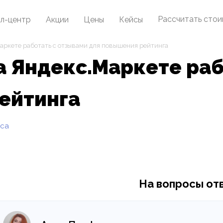
Рассчитать сто
л-центр
Акции
Цены
Кейсы
Маркете работать с отзывами для повышения рейтинга
а Яндекс.Маркете раб
ейтинга
еса
На вопросы от