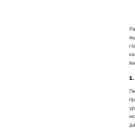
Ра
ещ
гл
ка
вы
1
Пе
пр
ур
мо
да