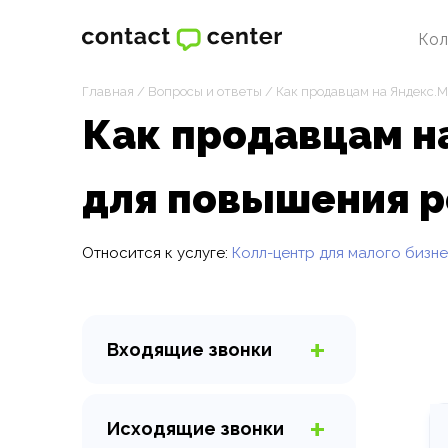
Кол
Главная
/
Вопросы и ответы
/
Как продавцам на Яндекс.
Как продавцам н
для повышения р
Относится к услуге:
Колл-центр для малого бизн
Входящие
звонки
Горячая линия
Виртуальный секретарь
Исходящие
звонки
Организация колл-центра