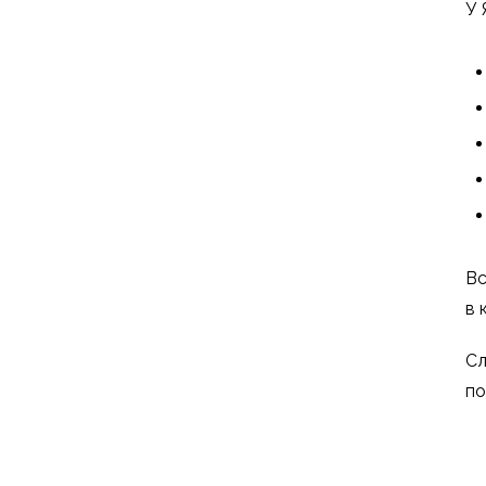
У 
Вс
в 
Сл
по