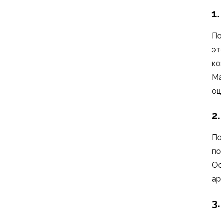
1
По
эт
ко
Ма
оц
2
По
по
Ос
ар
3