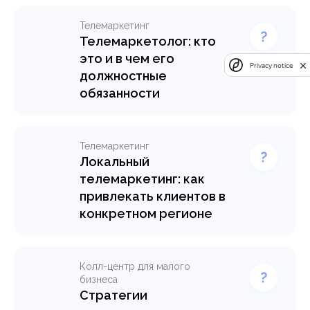
Телемаркетинг
Телемаркетолог: кто
это и в чем его
Privacy notice
должностные
обязанности
Рассказываем, чем
занимаются специалисты
отдела телемаркетинга,
Телемаркетинг
какие задачи входят в их
Локальный
сферу деятельности, какие
телемаркетинг: как
выделяют специализации и
привлекать клиентов в
в каких отраслях
конкретном регионе
телемаркетологи могут
Разбираем, как запустить
быть полезны.
локальный телемаркетинг,
адаптировать скрипты под
Узнать подробнее >
Колл-центр для малого
регион и повысить качество
бизнеса
лидов.
Стратегии