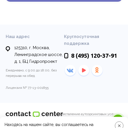
Наш адрес
Круглосуточная
поддержка
125310, г. Москва,
Ленинградское шоссе,
8 (495)
120-37-91
д. 1, БЦ Гидропроект
Ежедневно, с 9:00 до 18:00, без
перерыва на обед
Лицензия № 77-13-001855
«Осуществление аутсорсинговых услуг
колл-центра по обработке входящих и
Находясь на нашем сайте, вы соглашаетесь на
© 2011-2026, Контакт-центр
исходящих вызовов операторами call-