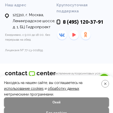
Наш адрес
Круглосуточная
поддержка
125310, г. Москва,
Ленинградское шоссе,
8 (495)
120-37-91
д. 1, БЦ Гидропроект
Ежедневно, с 9:00 до 18:00, без
перерыва на обед
Лицензия № 77-13-001855
«Осуществление аутсорсинговых услуг
колл-центра по обработке входящих и
Находясь на нашем сайте, вы соглашаетесь на
© 2011-2026, Контакт-центр
исходящих вызовов операторами call-
центра.»
использование cookies
и
обработку данных
Вопросы и ответы
метрическими программами.
Окей
Эксперты
Отзывы клиентов