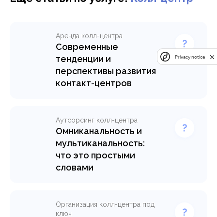
Аренда колл-центра
Современные
тенденции и
Privacy notice
перспективы развития
контакт-центров
Узнайте, как современные
контакт-центры
трансформируются в
Аутсорсинг колл-центра
цифровые экосистемы.
Омниканальность и
Технологии ИИ,
мультиканальность:
омниканальность,
что это простыми
персонализация и
словами
удалённая работа — всё о
Разбираем понятие
будущем клиентского
омниканальности и отличия
сервиса.
от мультиканальности на
Организация колл-центра под
примерах. Как внедрить
ключ
Узнать подробнее >