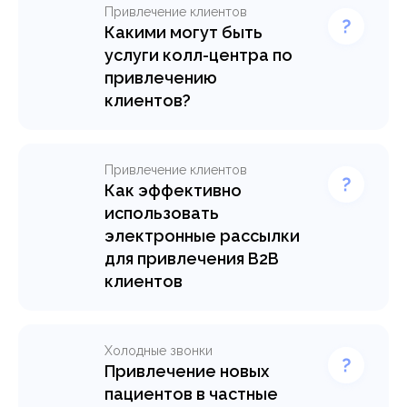
клиентов, как настроить
Привлечение клиентов
входящий поток,
Какими могут быть
использовать колл-центр и
услуги колл-центра по
повысить повторные
привлечению
продажи.
клиентов?
Услуги по привлечению
Узнать подробнее >
клиентов в колл-центре
осуществляются с
Привлечение клиентов
помощью исходящего
Как эффективно
телемаркетинга
использовать
электронные рассылки
Узнать подробнее >
для привлечения B2B
клиентов
Узнайте, как эффективно
применять электронные
рассылки для привлечения
Холодные звонки
клиентов. Стратегии,
Привлечение новых
технологии и практические
пациентов в частные
советы в нашей