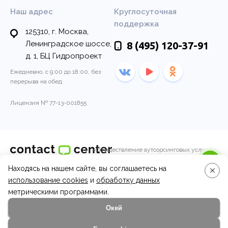
Наш адрес
Круглосуточная
поддержка
125310, г. Москва,
Ленинградское шоссе,
8 (495)
120-37-91
д. 1, БЦ Гидропроект
Ежедневно, с 9:00 до 18:00, без
перерыва на обед
Лицензия № 77-13-001855
«Осуществление аутсорсинговых услуг
колл-центра по обработке входящих и
Находясь на нашем сайте, вы соглашаетесь на
© 2011-2026, Контакт-центр
исходящих вызовов операторами call-
центра.»
использование cookies
и
обработку данных
Вопросы и ответы
метрическими программами.
Окей
Эксперты
Отзывы клиентов