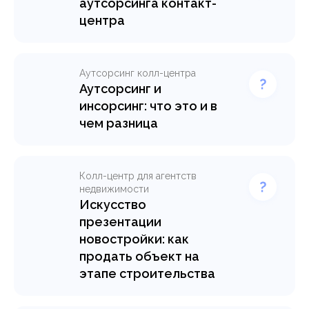
аутсорсинга контакт-
центра
Покупка специального
оборудования, найм
дополнительных
Аутсорсинг колл-центра
сотрудников, выделение
Аутсорсинг и
рабочего пространства –
инсорсинг: что это и в
всего этого вы можете
чем разница
избежать,
В современном мире все
воспользовавшись
компании вынуждены
услугами контакт-центр на
грамотно распределять
аутсорсинге.
Колл-центр для агентств
свои силы, для это имеется
недвижимости
два способа: инсорсинг и
Искусство
Узнать подробнее >
аутсорсинг. Рассказываем
презентации
про их отличия.
новостройки: как
продать объект на
Узнать подробнее >
этапе строительства
Узнайте, как правильно
упаковать объект