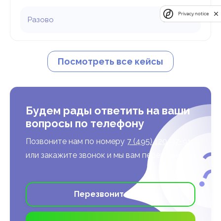
Privacy notice
98 876 ₽
Посмотреть все кейсы
Будем рады ответить на ваши
вопросы по телефону
Позвоните нам по номеру
7 (495) 120-37-91
или закажите звонок и мы вам перезвоним
Перезвоните мне