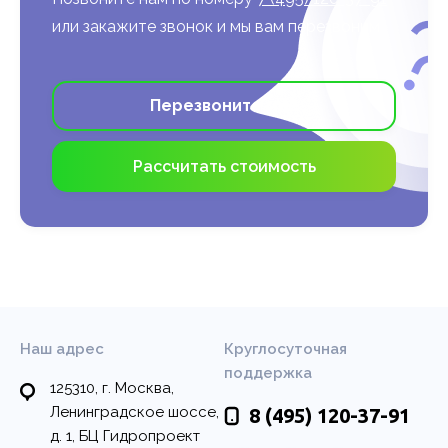
Передайте сбор отзывов
аутсорсинговому колл-
или закажите звонок и мы вам перезвоним
центру и повышайте
лояльность пациентов без
лишней нагрузки на
Перезвоните мне
персонал.
Узнать подробнее >
Рассчитать стоимость
Наш адрес
Круглосуточная
поддержка
125310, г. Москва,
Ленинградское шоссе,
8 (495)
120-37-91
д. 1, БЦ Гидропроект