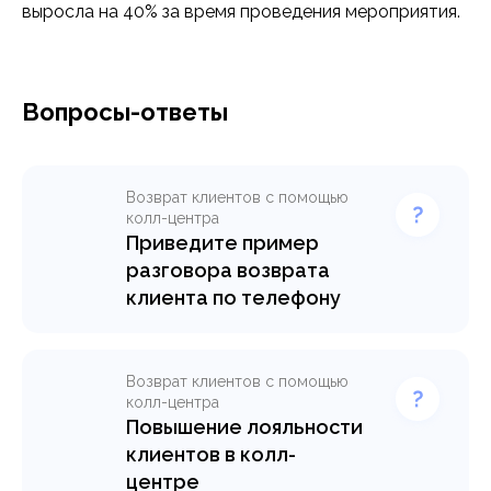
выросла на 40% за время проведения мероприятия.
Вопросы-ответы
Возврат клиентов с помощью
колл-центра
Приведите пример
разговора возврата
клиента по телефону
Реальный пример разговора
по возврату клиента:
структура, логика и фразы,
Возврат клиентов с помощью
которые помогают вернуть
колл-центра
контакт и интерес. За
Повышение лояльности
детальным сценарием и
клиентов в колл-
индивидуальным подходом
центре