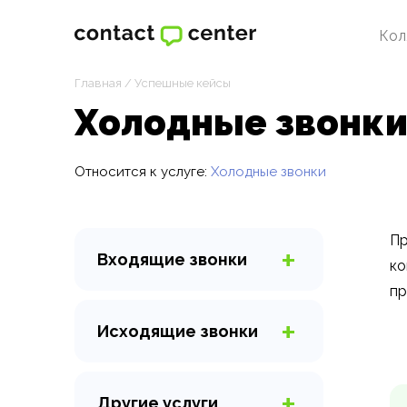
Кол
Главная
/
Успешные кейсы
Холодные звонки
Относится к услуге:
Холодные звонки
Пр
Входящие
звонки
ко
Горячая линия
пр
Виртуальный секретарь
Исходящие
звонки
Организация колл-центра
AI-обзвон
Прием заказов
Холодные звонки
Консультации по телефону
Другие
услуги