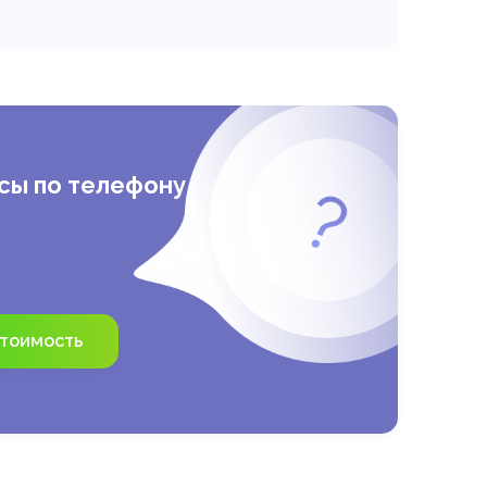
никам колл-центра правильно
о обработки звонков и
чшить работу операторов и
ых скриптов.
сы по телефону
стоимость