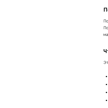
П
По
По
ма
Ч
Эт