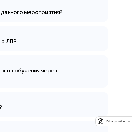
иях и предложениях
ы данного мероприятия?
дных звонков имеет свои плюсы и
ь все «за» и «против», чтобы
на ЛПР
ном звонке и повысить
ективные методы и даем примеры
ке.
урсов обучения через
жи онлайн-курсов обучения
к продвинуть и продать онлайн-
 повысить конверсию. Примеры и
?
«Контакт-центра» — обзвон
ионально выполняют свою работу.
Privacy notice