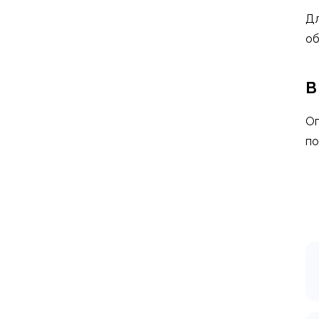
Дл
об
В
Оп
по