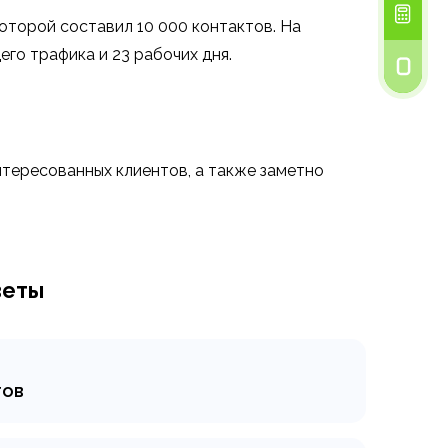
которой составил 10 000 контактов. На
го трафика и 23 рабочих дня.
нтересованных клиентов, а также заметно
веты
тов
лиентов – одного из видов
одажи, презентовать свою