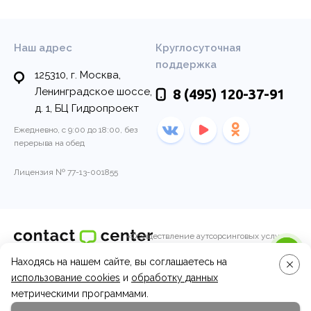
Наш адрес
Круглосуточная
поддержка
125310, г. Москва,
Ленинградское шоссе,
8 (495)
120-37-91
д. 1, БЦ Гидропроект
Ежедневно, с 9:00 до 18:00, без
перерыва на обед
Лицензия № 77-13-001855
«Осуществление аутсорсинговых услуг
колл-центра по обработке входящих и
Находясь на нашем сайте, вы соглашаетесь на
© 2011-2026, Контакт-центр
исходящих вызовов операторами call-
центра.»
использование cookies
и
обработку данных
Вопросы и ответы
метрическими программами.