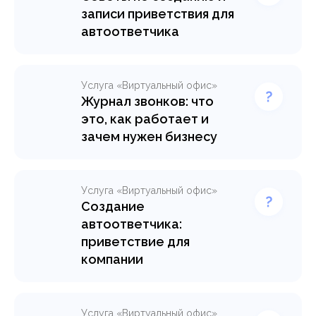
записи приветствия для
автоответчика
Узнайте, как создать и
записать эффективное
приветствие для
Услуга «Виртуальный офис»
автоответчика в своей
Журнал звонков: что
компании. В этой статье мы
это, как работает и
расскажем рекомендации,
зачем нужен бизнесу
которые помогут вам
Журнал звонков – это
повысить качество
система для сбора,
обслуживания клиентов,
хранения и анализа
сэкономить время и
Услуга «Виртуальный офис»
информации о телефонных
повысить эффективность
Создание
коммуникациях в рамках
работы компании.
автоответчика:
компании. Узнайте
приветствие для
подробнее, как работает
Узнать подробнее >
компании
журнал вызовов и какие
Качественное голосовое
задачи решает внутри
приветствие - визитная
организации.
карточка компании,
Услуга «Виртуальный офис»