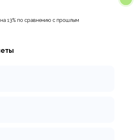
на 13% по сравнению с прошлым
веты
оматически собирать данные из
ые файлы. Чтобы процесс парсинга
ограмма, которая занимается
г и парсер, как они работают и
пошаговый план, правила качества,
 Подробное руководство для