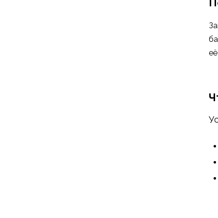
П
За
ба
её
Ч
У