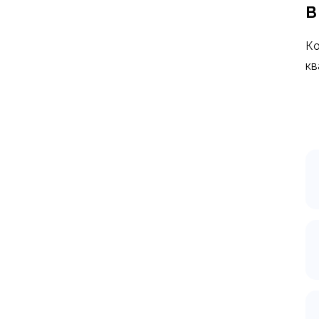
В
Ко
кв