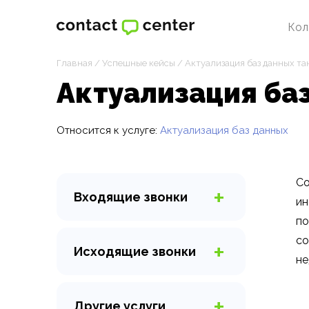
Кол
Главная
/
Успешные кейсы
/
Актуализация баз данных та
Актуализация ба
Относится к услуге:
Актуализация баз данных
Со
Входящие
звонки
ин
Горячая линия
по
Виртуальный секретарь
со
Исходящие
звонки
Организация колл-центра
не
AI-обзвон
Прием заказов
Холодные звонки
Консультации по телефону
Другие
услуги