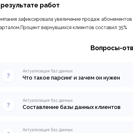
 результате работ
мпания зафиксировала увеличение продаж абонементов 
арталом.Процент вернувшихся клиентов составил 35%
Вопросы-от
Актуализация баз данных
Что такое парсинг и зачем он нужен
Парсинг — это процесс, который помогает авт
разных источников, будь то сайты или текстов
был возможен, нужен парсер — специальная пр
Актуализация баз данных
извлечением данных. Узнайте, что значат парсин
Составление базы данных клиентов
зачем нужны.
Узнайте, как составить базу данных клиентов: 
законные способы сбора и форматы хранения.
Узнать подробнее >
бизнеса.
Актуализация баз данных