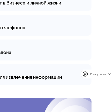
 в бизнесе и личной жизни
— это инструмент, который
мысли и идеи. Рассказываем, что
льзовать для повышения личной и
в телефонов
в с помощью автоматизации можно
контакты и телефоны клиентов с
рументы Octoparse, ParseHub и
звона
она: готовые базы компаний, базы
 Разбираемся, в каких случаях
колл-центр.
Privacy notice
для извлечения информации
о извлечения нужной информации
данные с нуля, используя различные
парсинга, пошаговые инструкции и
ашего бизнеса.